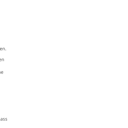
en.
en
ne
dass