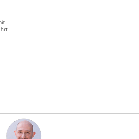
mit
ührt